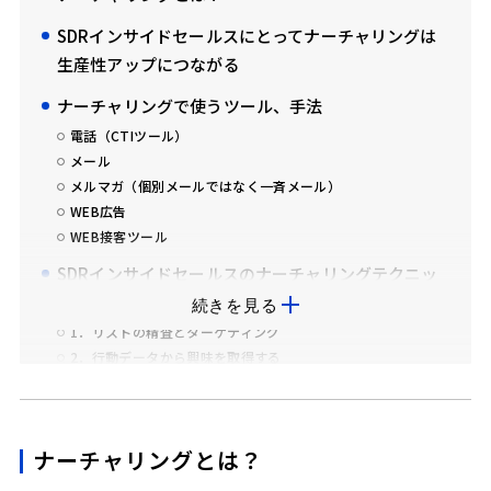
SDRインサイドセールスにとってナーチャリングは
生産性アップにつながる
ナーチャリングで使うツール、手法
電話（CTIツール）
メール
メルマガ（個別メールではなく一斉メール）
WEB広告
WEB接客ツール
SDRインサイドセールスのナーチャリングテクニッ
ク
続きを見る
1．リストの精査とターゲティング
2．行動データから興味を取得する
3．提供コンテンツの価値を上げる
4．ホワイトペーパーで気軽にCVさせる
5．セミナー（ウェビナー）でマインドセットする
ナーチャリングとは？
6．WEB広告も連動させる
7．オウンドメディアのコンテンツを強化する