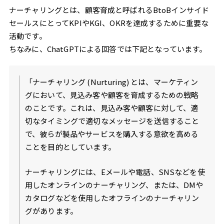
8．新規導入事例でイメージさせる
ナーチャリングとは、顧客育成と呼ばれるBtoBインサイド
9．とにかく顧客視点でもう一度考えてみる
セールスにとってKPIやKGI、OKRを達成するために重要な
10．WEB接客でお客様のリアルを知る
活動です。
まとめ
ちなみに、ChatGPTによる回答では下記となっています。
「ナーチャリング (Nurturing) とは、マーケティン
グにおいて、見込み客や顧客を育成するための戦略
のことです。これは、見込み客や顧客に対して、適
切なタイミングで適切なメッセージを送信すること
で、彼らが製品やサービスを購入する意欲を高める
ことを目的としています。
ナーチャリングには、Eメールや電話、SNSなどを使
用したオンラインのナーチャリング、または、DMや
カタログなどを使用したオフラインのナーチャリン
グがあります。