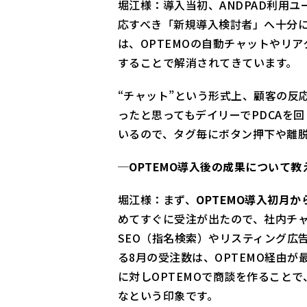
堀江様：導入当初、ANDPAD利用
応すべき「新規導入検討者」へ十分
は、OPTEMOの自動チャットやリ
することで解消されてきています。
“チャット”という形式上、顧客の反
ったと思ってもデイリーでPDCAを
いるので、タグ毎にボタン押下や離
─OPTEMO導入後の成果について教
堀江様：まず、
OPTEMO導入初月
めてすぐに受注が出たので、社内チャ
SEO（指名検索）やリスティング広
る8月の受注数は、OPTEMO経由
に対しOPTEMOで商談を作ること
なという印象です。