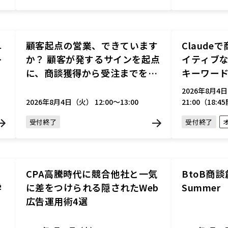
単
顧客起点の営業、できています
Claude
～
か？ 顧客が発するサインを起点
イティブな
に、商談獲得から受注までを設
キーワード
計する
2026年8月4
2026年8月4日（火） 12:00～13:00
21:00（18:
受付終了
受付終了
CPA高騰時代に競合他社と一気
BtoB商談
学
に差をつけられる隠されたWeb
Summer
広告運用術4選