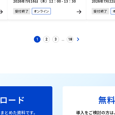
2026年7月16日（木）12：00 - 13：30
2026年7月22
受付終了
オンライン
受付終了
1
2
3
…
18
投
稿
の
ペ
ー
ジ
送
り
ロード
無
をまとめた資料です。
導入をご検討の方は