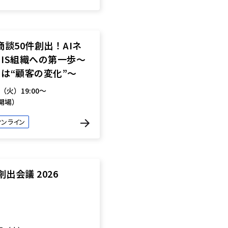
で商談50件創出！AIネ
IS組織への第一歩〜
は“顧客の変化”〜
日（火）19:00〜
45開場）
オンライン
創出会議 2026