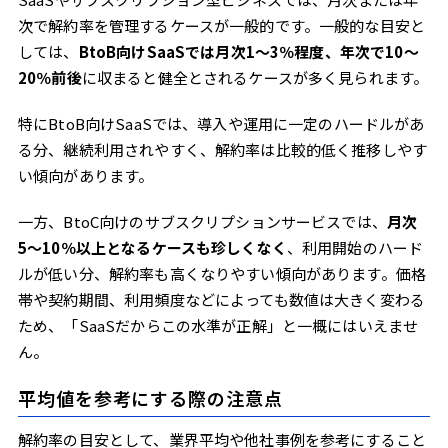
次で解約率を管理するケースが一般的です。一般的な目安と
しては、
BtoB向けSaaSでは月次1〜3％程度、年次で10〜
20％前後
に収まると健全とされるケースが多く見られます。
特にBtoB向けSaaSでは、導入や運用に一定のハードルがあ
る分、継続利用されやすく、解約率は比較的低く推移しやす
い傾向があります。
一方、BtoC向けのサブスクリプションサービスでは、
月次
5〜10％以上となるケースも珍しくなく
、利用開始のハード
ルが低い分、解約率も高くなりやすい傾向があります。価格
帯や契約期間、利用頻度などによっても数値は大きく変わる
ため、「SaaSだからこの水準が正解」と一概にはいえませ
ん。
平均値を参考にする際の注意点
解約率の目安として、業界平均や他社事例を参考にすること