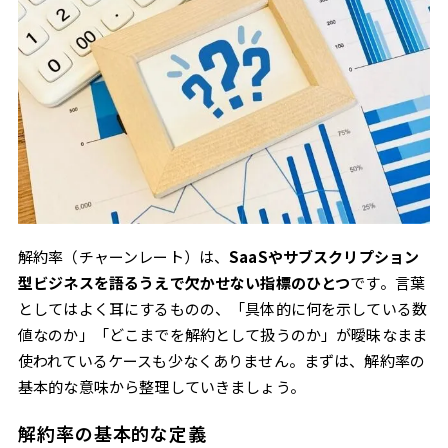
チャーンレートを下げる5つの施策
カスタマーサクセスの強化
顧客との継続的な接点を設計する
顧客理解を深めるためのデータ活用
期待値のすり合わせを丁寧に行う
検討段階でのミスマッチを減らす
解約率改善施策をどう組み合わせるべきか
フォーム完了後のIS対応とのつながり
リードの量ではなく質を高める視点
解約率（チャーンレート）は、
SaaSやサブスクリプション
まとめ｜解約率は「契約後」だけでなく「検討段
型ビジネスを語るうえで欠かせない指標のひとつ
です。言葉
階」から始まっている
としてはよく耳にするものの、「具体的に何を示している数
値なのか」「どこまでを解約として扱うのか」が曖昧なまま
使われているケースも少なくありません。まずは、解約率の
基本的な意味から整理していきましょう。
解約率の基本的な定義