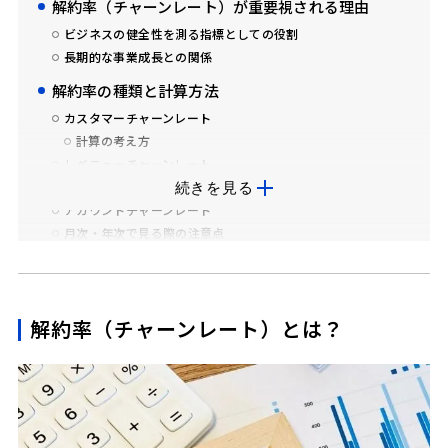
解約率（チャーンレート）が重要視される理由
ビジネスの健全性を測る指標としての役割
長期的な事業成長との関係
解約率の種類と計算方法
カスタマーチャーンレート
計算の考え方
レベニューチャーンレート
基本的な考え方
続きを見る
アカウントチャーンレート
月次・年次で見る際の注意点
業界別に見る解約率の目安
SaaS・サブスク業界における一般的な傾向
平均値を参考にする際の注意点
解約率（チャーンレート）とは？
自社の解約率を評価するための考え方
解約率が高くなる主な原因
サービス理解が不十分なまま契約している
期待値と実際の利用体験のギャップ
顧客ニーズの把握不足が生むミスマッチ