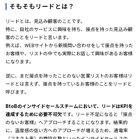
OPTEMOを活用してリード獲得をしているインサイ
そもそもリードとは？
ドセールス
リードとは、見込み顧客のことです。
特に、自社のサービスに興味を持ち、接点を持った見込み顧
客のことをリードと言います。
例えば、WEBサイトから新規問い合わせをして接点を持った
お客様や、リストの中でも実際にお話して興味があるお客様
になります。
逆に、まだ接点を持ったことのない営業リストのお客様はリ
ードとは言えず、接点を持っているお客様のことをリードと
呼びます。
BtoBのインサイドセールスチームにおいて、リードはKPIを
達成するために必要不可欠
です。リード不足になると「接点
のないお客様」へアプローチすることになります。結果的
に、温度感の低い方へのアプローチが増えるため、通電率
（コネクト率）や商談化数といったインサイドセールスの