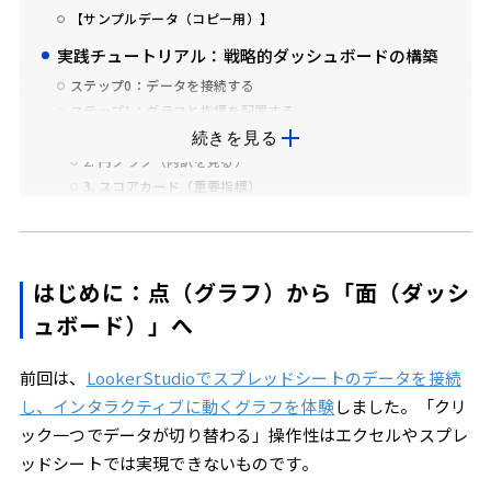
【サンプルデータ（コピー用）】
実践チュートリアル：戦略的ダッシュボードの構築
ステップ0：データを接続する
ステップ1：グラフと指標を配置する
1. 時系列グラフ（売上の推移を見る）
続きを見る
2. 円グラフ（内訳を見る）
3. スコアカード（重要指標）
ステップ2：コントロール（フィルタ）で自分専用のビューを
作る
ステップ3：期間比較で「変化」を可視化する
ステップ4：レイアウトの整理（Zの法則）
はじめに：点（グラフ）から「面（ダッシ
成功のポイント：情報の優先順位を「配置」でコントロール
ュボード）」へ
する
次回予告
前回は、
LookerStudioでスプレッドシートのデータを接続
し、インタラクティブに動くグラフを体験
しました。「クリ
ック一つでデータが切り替わる」操作性はエクセルやスプレ
ッドシートでは実現できないものです。