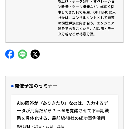
ち上げ・データ分析・オペレーショ
ン改善・ツール開発など、幅広く従
事してきた何でも屋。OPTEMOに入
社後は、コンサルタントとして顧客
の課題解決に向き合う。エンジニア
出身であることから、AI活用・デー
タ分析などが得意分野。
開催予定のセミナー
AIの回答が『ありきたり』なのは、入力するデ
ータが凡庸だから？ 〜AIを覚醒させて下半期戦
略を具体化する、最前線40社の成功事例活用
術〜
8月18日・19日・20日・21日