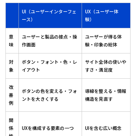
UI（ユーザーインターフェ
UX（ユーザー体
ース）
験）
意
ユーザーと製品の接点・操
ユーザーが得る体
味
作画面
験・印象の総体
対
ボタン・フォント・色・レ
サイト全体の使いや
象
イアウト
すさ・満足度
改
ボタンの色を変える・フォ
導線を整える・情報
善
ントを大きくする
構造を見直す
例
関
係
UXを構成する要素の一つ
UIを含む広い概念
性