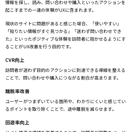
情報を探し、読み、問い合わせや購入といったアクションを
VOC分析
起こすまでの一連の体験がUXに含まれます。
ユーザーインタビュー・ユーザビリティテスト
A/Bテスト
現状のサイトに問題があると感じた場合、「使いやすい」
ペルソナ・カスタマージャーニーマップ
「知りたい情報がすぐ見つかる」「迷わず問い合わせでき
BtoBサイトでUX改善を進めるときに押さえたいポ
た」といったポジティブな体験を訪問者に抱かせるようにす
イント
ることがUX改善を行う目的です。
商談につながる行動を起点に設計する
CVR向上
「情報を探させない」導線を作る
検討段階に応じたコンテンツを用意する
訪問者が迷わず目的のアクションに到達できる導線を整える
UX改善で見落とされがちな「リアルタイムの接点」
ことで、問い合わせや購入につながる割合が高まります。
多くのサイトはユーザーの疑問を「待つ」設計になっている
離脱率改善
関心が高まった瞬間の離脱が成果を大きく左右する
訪問者と直接会話できる有人型チャットツールという選択肢
ユーザーがつまずいている箇所や、わかりにくいと感じてい
まとめ
るポイントを取り除くことで、途中離脱を減らせます。
回遊率向上