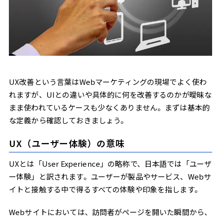
ポップアップ
接客タイミング
UX改善で先に決めるべきKPI
CVR（コンバージョン率）
直帰率
滞在時間
フォーム到達率
UX改善という言葉はWebマーケティングの現場でよく使わ
れますが、UIとの違いや具体的に何を改善するのかが曖昧な
UX改善の基本ステップ
まま使われているケースも少なくありません。まずは基本的
現状把握：データとユーザー行動の可視化
な定義から確認しておきましょう。
課題の特定：どこで離脱・つまずきが起きているか
仮説立案：ユーザー目線での改善案
UX（ユーザー体験）の意味
実施と検証：A/Bテストや定性調査で効果を測る
A/Bテスト
UXとは「User Experience」の略称で、日本語では「ユーザ
ヒートマップ
ー体験」と訳されます。ユーザーが製品やサービス、Webサ
定性分析
イトと接触する中で得るすべての体験や印象を指します。
UX改善でよく使われる手法
アクセス解析（GA4など）
Webサイトにおいては、訪問者がページを開いた瞬間から、
ヒートマップ分析