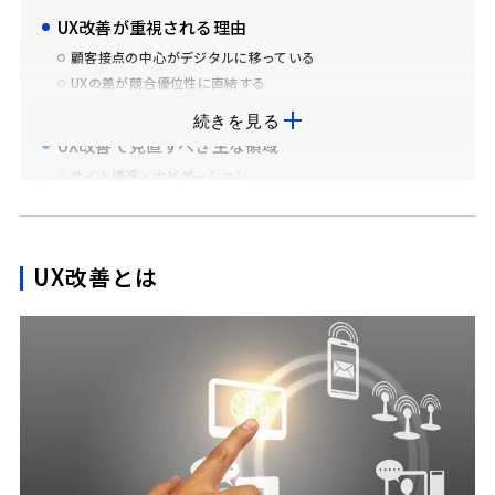
UX改善が重視される理由
顧客接点の中心がデジタルに移っている
UXの差が競合優位性に直結する
CVR・LTVといった成果指標と連動する
続きを見る
UX改善で見直すべき主な領域
サイト構造・ナビゲーション
ページの読みやすさ・情報設計
フォーム・問い合わせ導線
表示速度・レスポンス
UX改善とは
モバイル体験（スマホUX）
タップしやすさ
入力しやすさ
スクロール量
モバイル表示最適化
訪問者とのコミュニケーション設計
チャット
FAQ
CTA配置