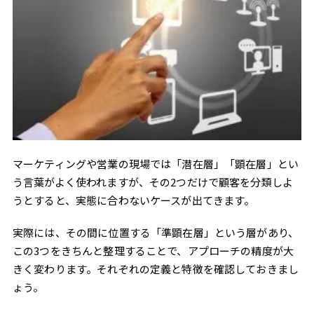
LPO：ページ自体の構成で次の一歩を後押しする
EFO：フォームまで来たユーザーを逃さない
EFO（エントリーフォーム最適化）は、問い合わせフォームの
入力しやすさを改善することで、フォーム到達後の離脱を防
ぐ取り組みです。
準顕在層はフォームページまでたどり着いても、入力項目の多
さや分かりにくさがネックとなって離脱するケースがありま
す。入力欄の数を絞る、エラーメッセージをわかりやすくす
る、入力補助を設けるといった改善が、そのままCVへつなが
る可能性を高めます。
LPOでページへの導線を整えたうえで、フォーム自体の完了率
マーケティングや営業の現場では「潜在層」「顕在層」とい
を上げるEFOをあわせて実施することで、準顕在層の取りこぼ
しをより少なくできます。
う言葉がよく使われますが、その2つだけで顧客を分類しよ
広告ターゲティング：関心のある層に絞って再接触する
うとすると、実態に合わないケースが出てきます。
コンテンツ導線の整備：関心の高いうちに次ページへつなぐ
リアルタイムの有人コミュニケーション：滞在中に人が介在
実際には、その間に位置する「準顕在層」という層があり、
する
この3つをきちんと整理することで、アプローチの精度が大
準顕在層施策のKPIと評価指標
きく変わります。それぞれの定義と特徴を確認しておきまし
「フォームの直前」にいる準顕在層を逃さない
ょう。
特定ページへの滞在・長時間閲覧を検知してアプローチする
チャットボットではなく人が対応するから商談につながる