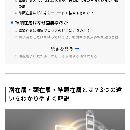
準顕在層とは：関心はあるが、行動にはまだ至っていない中間
の層
準顕在層はどんなキーワードで検索するのか？
準顕在層はなぜ重要なのか
準顕在層は購買プロセスのどこにいるのか？
問い合わせだけを待っていると、検討中の見込み客を取りこぼ
す
続きを見る
準顕在層は放置すると、そのまま競合サイトへ流れる
顕在層より数が多いからこそ攻略する価値がある
潜在層・準顕在層・顕在層、それぞれへのアプロー
チ方法
潜在層へのアプローチ：まず課題を認識させるところから
潜在層・顕在層・準顕在層とは？3つの違
顕在層へのアプローチ：比較検討の場面で後押しする
準顕在層へのアプローチ：関心があるうちに、優先度を上げ
いをわかりやすく解説
る
準顕在層アプローチでよくある失敗
Webサイト上で準顕在層を取りこぼさないための施
策