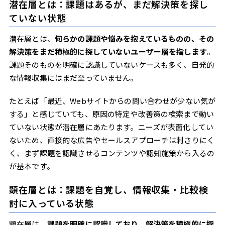
潜在層とは：課題はあるが、まだ解決策を探し
問い合わせを「待つ」から「つなぎにいく」営業へ
ていない状態
準顕在層を商談化した成功事例
潜在層とは、
何らかの課題や悩みを抱えているものの、その
事例①：人材業界／株式会社テックオーシャン「商談化率
解決策をまだ積極的に探していないユーザー層を指します
90%・2件に1件が受注」
。
事例②：SaaS業界／株式会社KiteRa「商談化率75%を達成」
課題そのものを明確に認識していないケースも多く、自発的
事例③：IT業界／株式会社AGEST「新規リード・商談数
な情報収集にはまだ至っていません。
150%UP・商談獲得単価1/4に」
まとめ：準顕在層こそ、いま手を打つべき層
たとえば「最近、Webサイトからの問い合わせが少ない気が
する」と感じていても、原因の特定や改善策の検索まで動い
ていない状態が潜在層にあたります。ニーズが表面化してい
ないため、直接的な広告やセールスアプローチは刺さりにく
く、まず課題を認識させるコンテンツや認知施策から入るの
が基本です。
顕在層とは：課題を自覚し、情報収集・比較検
討に入っている状態
顕在層は、
課題を明確に認識しており、解決策を積極的に探