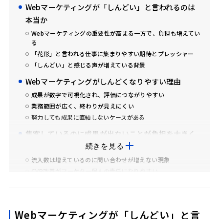
Webマーケティングが「しんどい」と言われるのは
本当か
Webマーケティングの重要性が高まる一方で、負担も増えてい
る
「花形」と言われる仕事に集まりやすい期待とプレッシャー
「しんどい」と感じる声が増えている背景
Webマーケティングがしんどくなりやすい理由
成果が数字で可視化され、評価につながりやすい
業務範囲が広く、終わりが見えにくい
努力しても成果に直結しないケースがある
集客しているのに成果が出ないことが負担を大きく
する
続きを見る
流入数は増えているのに問い合わせが増えない現象
CVR改善がマーケター個人の責任になりやすい
営業成果がブラックボックス化している
成果が出にくい原因は「最後の一歩」にある
Webマーケティングが「しんどい」と言
問い合わせ直前で立ち止まるユーザーが一定数存在する