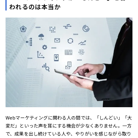
個人情報入力や日程調整が心理的なハードルになる
われるのは本当か
「今すぐ聞きたいが、問い合わせはしたくない」層の存在
Webマーケティングを「しんどい」で終わらせない
ための考え方
施策を増やすより、成果につながる接点を見直す
マーケティングと営業を分断しない設計の重要性
問い合わせ前のコミュニケーションという視点
自動化だけでは対応しきれない営業領域がある
自動応答が向いている領域・向いていない領域
営業相談では柔軟な対話が求められる理由
人が対応することで解消できる不安や迷い
問い合わせ前の接点づくりの一例
フォーム入力直前のユーザーと会話できる仕組み
特定ページ閲覧や滞在状況を起点とした対応
フォーム完了後はIS部隊につなぐ役割分担
Webマーケティングに関わる人の間では、「しんどい」「大
こうした接点づくりを支える取り組みの一例
変だ」といった声を耳にする機会が少なくありません。一方
で、成果を出し続けている人や、やりがいを感じながら取り
まとめ｜Webマーケティングがしんどくなるかどう