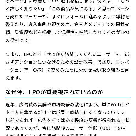
るページ」に改善していく施策を指します。例えば、「もっ
と詳しく知りたい」「この商品が気になる」と思ってページ
を訪れたユーザーが、すぐにフォームに進めるように導線を
整えたり、導入事例や顧客の声、第三者メディアでの掲載実
績、受賞歴などを掲載して信頼性を補強したりするのがLPO
の役割です。
つまり、LPOとは「せっかく訪問してくれたユーザーを、逃
さずアクションにつなげるための設計改善」であり、コンバ
ージョン率（CVR）を高めるために欠かせない取り組みと言
えます。
なぜ今、LPOが重要視されているのか
近年、広告費の高騰や市場競争の激化により、単にWebサイ
トに人を集めるだけでは成果に直結しにくくなっています。
以前であれば「広告を打てばある程度の反響が得られる」状
況であったのが、今は訪問後のユーザー体験（UX）そのも
のが成果を左右する時代になってきています。