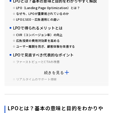
LPOとは？基本の意味と目的をわかりやすく解説
LPO（Landing Page Optimization）とは？
なぜ今、LPOが重要視されているのか
LPOとSEO・広告運用との違い
LPOで得られるメリットとは
CVR（コンバージョン率）の向上
広告投資の費用対効果を高める
ユーザー離脱を防ぎ、顧客体験を改善する
LPOで見直すべき代表的なポイント
ファーストビューとCTAの改善
フォームの項目数や入力しやすさ
続きを見る
導線設計とコンテンツの信頼性
リアルタイムのサポート導線
LPOの成果を高めるツール3選
ユーザー行動を可視化するヒートマップ・分析ツール
フォーム改善に特化したEFOツール
リアルタイム接客を実現するチャットツール
LPOとは？基本の意味と目的をわかりや