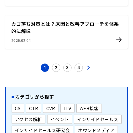
カゴ落ち対策とは？原因と改善アプローチを体系
的に解説
2026.02.04
1
2
3
4
投
稿
の
ペ
ー
ジ
送
り
カテゴリから探す
CS
CTR
CVR
LTV
WEB接客
アクセス解析
イベント
インサイドセールス
インサイドセールス研究会
オウンドメディア