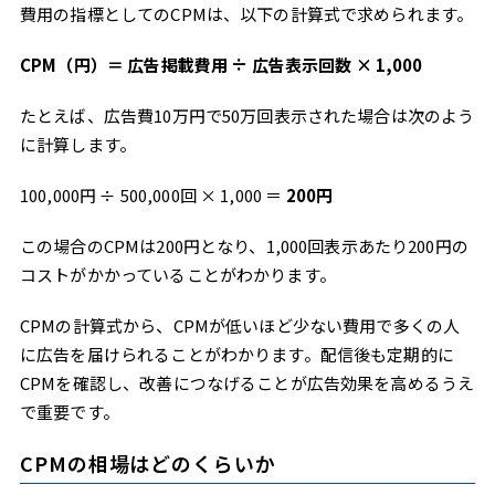
応が鍵になる
費用の指標としてのCPMは、以下の計算式で求められます。
広告費をかけても問い合わせに至らない理由
フォーム入力直前の離脱を防ぐアプローチ
CPM（円）＝ 広告掲載費用 ÷ 広告表示回数 × 1,000
有人チャットツールを活用してCVにつなげる方法
たとえば、広告費10万円で50万回表示された場合は次のよう
CPMに関するよくある質問
に計算します。
CPMの目安はいくらですか？
CPMとCPC、どちらを選べばよいですか？
100,000円 ÷ 500,000回 × 1,000 ＝
200円
どの広告媒体のCPMが安いですか？
まとめ
この場合のCPMは200円となり、1,000回表示あたり200円の
コストがかかっていることがわかります。
CPMの計算式から、CPMが低いほど少ない費用で多くの人
に広告を届けられることがわかります。配信後も定期的に
CPMを確認し、改善につなげることが広告効果を高めるうえ
で重要です。
CPMの相場はどのくらいか