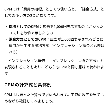
クリエイティブの訴求力が弱い
LP（ランディングページ）の質が低い
CPMには「費用の指標」としての使い方と、「課金方式」と
しての使い方の2つがあります。
CPM課金とCPC課金の使い分け
認知目的ならCPM課金・クリック目的ならCPC課金
指標としてのCPM
：広告を1,000回表示するのにかかった
クリック率0.1%を目安に判断する
コストを数値で示したもの
CPMとCTRの関係を理解する
課金方式としてのCPM
：広告が1,000回表示されるごとに
CTRが高いと実質的なクリック単価が下がる
費用が発生する出稿方式（インプレッション課金とも呼ば
CTRが低いと無駄コストになるリスクがある
れる）
CPMを下げる3つの改善ポイント
「インプレッション単価」「インプレッション課金方式」と
ターゲティング設定を適切に見直す
表現されることもあり、どちらもCPMと同じ意味で使われま
広告クリエイティブを繰り返し検証する
す。
配信時間・地域・配信先を最適化する
CPAとCPMの関係を理解して成果につなげる
CPMの計算式と具体例
CPMが上がるとCPAが悪化する理由
CPMは決まった計算式で求められます。実際の数字を当ては
LPの品質がCPM広告の成果を左右する
めながら確認してみましょう。
広告効果を最大化するには「サイトに来た後」の対