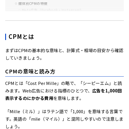
媒体別CPMの特徴
Meta広告（Facebook・Instagram）
Googleディスプレイ
YouTube広告
CPM課金のメリット
CPMとは
広いリーチで配信できる
クリック率次第でクリック単価を抑えられる
まずはCPMの基本的な意味と、計算式・相場の目安から確認
広告予算をコントロールしやすい
していきましょう。
フリークエンシー（同一ユーザーへの表示回数）とCPMの関
係
CPMの意味と読み方
CPM課金が向いているケースとは？
CPMとは「Cost Per Mille」の略で、「シーピーエム」と読
CPM課金のデメリット・注意点
みます。Web広告における指標のひとつで、
広告を1,000回
表示されるだけで費用が発生する
表示するのにかかる費用
を意味します。
競合状況によって単価が変動する
実際にユーザーの目に触れたかわかりにくい
「Mille（ミル）」はラテン語で「1,000」を意味する言葉で
CPM課金でよくある失敗パターン
す。英語の「mile（マイル）」と混同しやすいので注意しま
ターゲット設定が広すぎる
しょう。