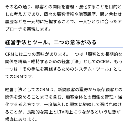
UIの使いやすさ
その名の通り、顧客との関係を管理・強化することを目的と
定着支援があるか
した考え方であり、個々の顧客情報や購買履歴、問い合わせ
カスタマイズ性
履歴などを一元的に把握することで、一人ひとりに合ったア
CRMだけでは補いきれないWeb上の顧客接点
プローチを実現します。
CRMは獲得済み顧客向けの仕組み
経営手法とツール、二つの意味がある
サイト訪問段階は情報が未蓄積
有人型チャットツールという選択肢
CRMには二つの意味があります。一つは「顧客との長期的な
まとめ
関係を構築・維持するための経営手法」としてのCRM、もう
一つは「その手法を実践するためのシステム・ツール」とし
てのCRMです。
経営手法としてのCRMは、新規顧客の獲得から既存顧客との
関係を深めることまでを含む、顧客全体との関係を管理・強
化する考え方です。一度購入した顧客に継続して選ばれ続け
ることが、長期的な売上とLTV向上につながるという思想が
根底にあります。