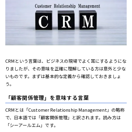
施策の精度向上
CRM導入時の注意点
コストと運用工数
効果が出るまでの時間
入力ルールの徹底
CRM導入でよくある失敗
導入目的が曖昧なまま始めてしまう
現場に定着しないまま運用が止まる
CRMという言葉は、ビジネスの現場でよく耳にするようにな
既存ツールとの連携を考慮していない
りましたが、その意味を正確に理解している方は意外と少な
いものです。まずは基本的な定義から確認しておきましょ
CRM導入を成功させるポイント
う。
導入目的を明確にする
既存業務との連携設計
「顧客関係管理」を意味する言葉
顧客接点まで含めた設計
CRMツールの選び方
CRMとは「Customer Relationship Management」の略称
自社規模に合うか
で、日本語では「顧客関係管理」と訳されます。読み方は
SFA・MAと連携できるか
「シーアールエム」です。
サポート体制