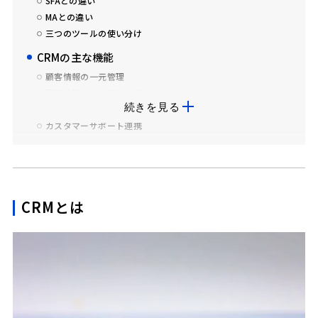
SFAとの違い
MAとの違い
三つのツールの使い分け
CRMの主な機能
顧客情報の一元管理
顧客分析・スコアリング
続きを見る
メール配信・キャンペーン管理
カスタマーサポート連携
CRM導入が向いている企業
顧客情報が部門ごとに分散している
Excel管理に限界を感じている
リピート率を改善したい
CRMとは
営業の属人化が進んでいる
MAやSFAをすでに導入済み
CRMを導入するメリット
一人ひとりに合わせたアプローチ
部門横断での情報共有
LTVの向上