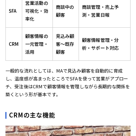
営業活動の
商談中の
商談管理・売上予
SFA
可視化・効
顧客
測・営業日報
率化
顧客情報の
見込み顧
顧客情報管理・分
CRM
一元管理・
客〜既存
析・サポート対応
活用
顧客
一般的な流れとしては、MAで見込み顧客を自動的に育成
し、温度感が高まったところでSFAを使って営業がアプロー
チ、受注後はCRMで顧客情報を管理しながら長期的な関係を
築くという形が基本です。
CRMの主な機能