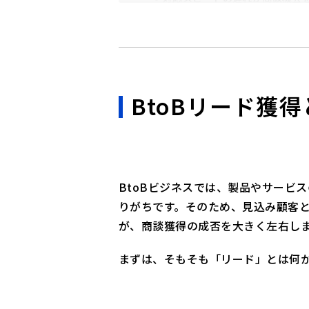
顧客はリアルタイムな反応を期
代表的なBtoBリード獲得手法1
1. SEO・オウンドメディア運営
2. ホワイトペーパー・資料ダウン
BtoBリード獲
3. ウェビナー（オンラインセミナ
4. SNS広告・リスティング広告
5. MA（マーケティングオートメ
6. メールマーケティング
BtoBビジネスでは、製品やサービ
7. 展示会・リアルイベント
りがちです。そのため、見込み顧客
8. 外部メディア・比較サイト掲載
が、商談獲得の成否を大きく左右し
9. リターゲティング広告
まずは、そもそも「リード」とは何
10. コンテンツダウンロード＋AB
リード獲得を成功させる3つの