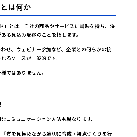
」とは何か
強化
ード」とは、自社の商品やサービスに興味を持ち、将
がある見込み顧客のことを指します。
人対応”の価値
合わせ、ウェビナー参加など、企業との何らかの接
フォーム前対応が次の一手
されるケースが一般的です。
一様ではありません。
層
切なコミュニケーション方法も異なります。
、「質を見極めながら適切に育成・接点づくりを行