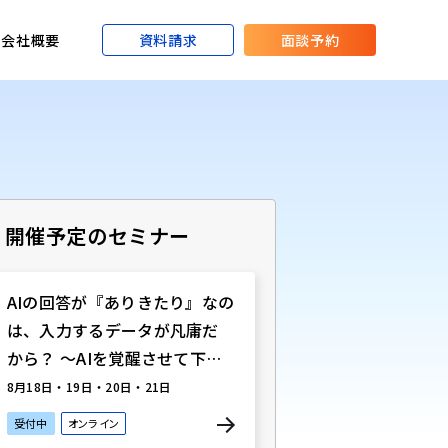
資料請求
面談予約
会社概要
開催予定のセミナー
AIの回答が『ありきたり』なの
は、入力するデータが凡庸だ
から？ 〜AIを覚醒させて下半
期戦略を具体化する、最前線
8月18日・19日・20日・21日
40社の成功事例活用術〜
受付中
オンライン