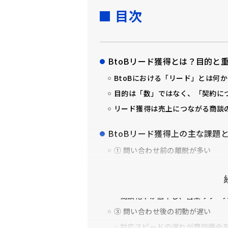
目次
BtoBリード獲得とは？目的と
BtoBにおける「リード」とは何か
目的は「数」ではなく、「契約に
リード獲得は売上につながる商談
BtoBリード獲得上の主な課題
① 問い合わせ前の離脱が多い
② リードの質が安定しない
情報収集目的のリードが増えや
商談化率が低下し、営業リソー
③ 問い合わせ後の初動が遅い
対応スピードの遅れが商談機会