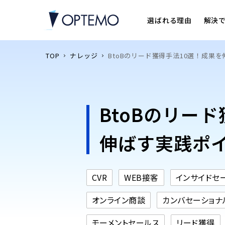
選ばれる理由
解決
TOP
ナレッジ
BtoBのリード獲得手法10選！成果
BtoBのリー
伸ばす実践ポ
CVR
WEB接客
インサイドセ
オンライン商談
カンバセーショナ
モーメントセールス
リード獲得