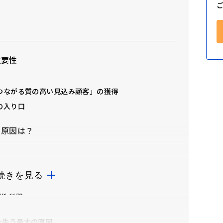
重要性
つながる質の高い見込み顧客」の獲得
の入り口
と原因は？
続きを見る
すい
スが分散
を失う最大の原因