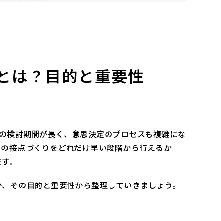
待している
0選
ロード
得とは？目的と重要性
ー）
ーション）
スの検討期間が長く、意思決定のプロセスも複雑にな
との接点づくりをどれだけ早い段階から行えるか
ます。
か、その目的と重要性から整理していきましょう。
M施策
改善ポイント