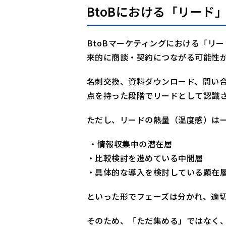
① 顧客行動データの活用
BtoBにおける「リード
② 最適なタイミングで接点を持つ
③ 営業・マーケティング間の連携
BtoBマーケティングにおける「リ
来的に商談・契約につながる可能性
チャットボットでは補えない“有
名刺交換、資料ダウンロード、問い
まとめ｜BtoBのリード獲得は
点を持った段階でリードとして認識
ただし、リードの熱量（温度感）は
・情報収集中の潜在層
・比較検討を進めている中間層
・具体的な導入を検討している顕在
といった形でフェーズは分かれ、適
そのため、「ただ集める」ではなく