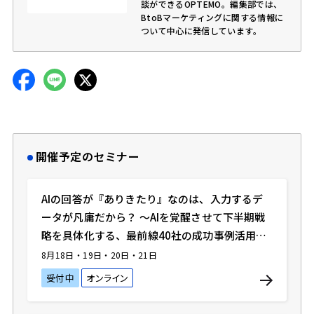
談ができるOPTEMO。編集部では、
BtoBマーケティングに関する情報に
ついて中心に発信しています。
開催予定のセミナー
AIの回答が『ありきたり』なのは、入力するデ
ータが凡庸だから？ 〜AIを覚醒させて下半期戦
略を具体化する、最前線40社の成功事例活用
術〜
8月18日・19日・20日・21日
受付中
オンライン