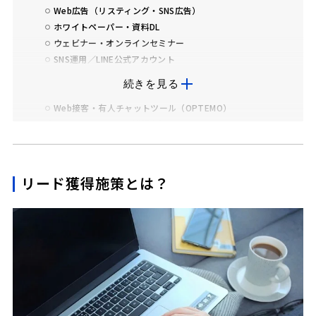
Web広告（リスティング・SNS広告）
ホワイトペーパー・資料DL
ウェビナー・オンラインセミナー
SNS運用／LINE公式アカウント
チャットボットの導入
続きを見る
フォーム最適化（EFO）
Web接客・有人チャットツール（OPTEMO）
オフラインでのリード獲得方法
展示会・商談会
訪問・電話営業／FAX DM
友人経由の紹介・リファラル（顧客や取引先からの紹介）
リード獲得施策とは？
セミナー・講演会の開催
オンラインでリードを獲得した事例
事例①：デルタマーケティング株式会社
事例②：株式会社KiteRa
リード獲得の成功率を上げるポイント
「誰に・どの温度感で・どのタイミングで」接触するかが鍵
自動化ツールと人的対応の使い分けが重要