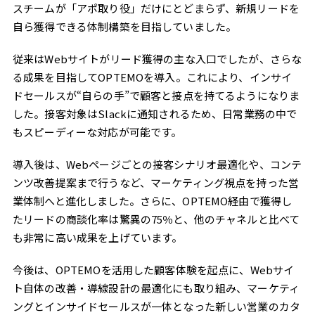
スチームが「アポ取り役」だけにとどまらず、新規リードを
自ら獲得できる体制構築を目指していました。
従来はWebサイトがリード獲得の主な入口でしたが、さらな
る成果を目指してOPTEMOを導入。これにより、インサイ
ドセールスが“自らの手”で顧客と接点を持てるようになりま
した。接客対象はSlackに通知されるため、日常業務の中で
もスピーディーな対応が可能です。
導入後は、Webページごとの接客シナリオ最適化や、コンテ
ンツ改善提案まで行うなど、マーケティング視点を持った営
業体制へと進化しました。さらに、OPTEMO経由で獲得し
たリードの商談化率は驚異の75％と、他のチャネルと比べて
も非常に高い成果を上げています。
今後は、OPTEMOを活用した顧客体験を起点に、Webサイ
ト自体の改善・導線設計の最適化にも取り組み、マーケティ
ングとインサイドセールスが一体となった新しい営業のカタ