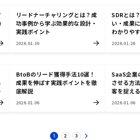
方
リードナーチャリングとは？成
SDRとは
功
功事例から学ぶ効果的な設計・
い・成果
実践ポイント
わかりや
2026.01.30
2026.01.26
BtoBのリード獲得手法10選！
SaaS企
ら
成果を伸ばす実践ポイントを徹
させる方
解
底解説
客を捉え
2026.01.06
2026.01.06
1
2
3
投